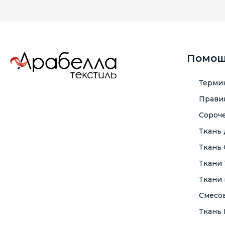
Помо
Терми
Правил
Сороче
Ткань
Ткань
Ткани
Ткани 
Смесо
Ткань F