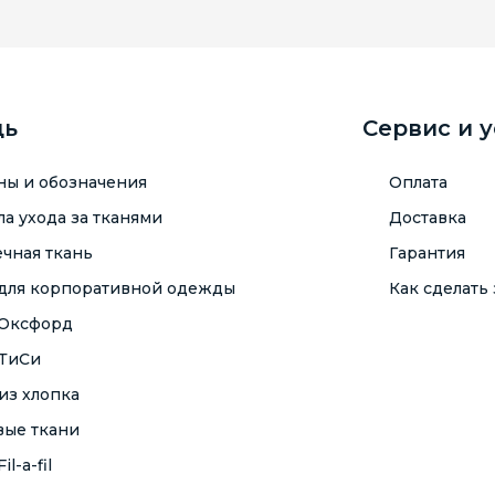
щь
Сервис и 
ны и обозначения
Оплата
а ухода за тканями
Доставка
чная ткань
Гарантия
 для корпоративной одежды
Как сделать 
 Оксфорд
 ТиСи
из хлопка
вые ткани
il-a-fil