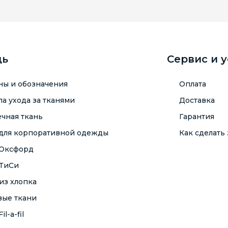
щь
Сервис и 
ны и обозначения
Оплата
а ухода за тканями
Доставка
чная ткань
Гарантия
 для корпоративной одежды
Как сделать 
 Оксфорд
 ТиСи
из хлопка
вые ткани
il-a-fil