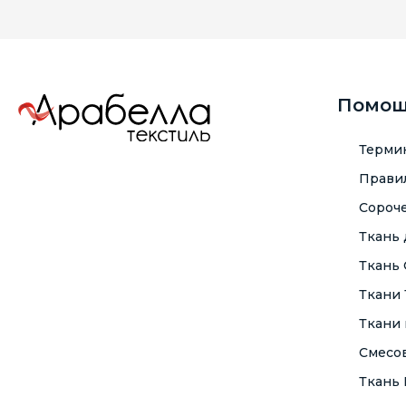
Помо
Терми
Правил
Сороче
Ткань
Ткань
Ткани
Ткани 
Смесо
Ткань F