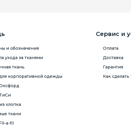
щь
Сервис и 
ны и обозначения
Оплата
а ухода за тканями
Доставка
чная ткань
Гарантия
 для корпоративной одежды
Как сделать 
 Оксфорд
 ТиСи
из хлопка
вые ткани
il-a-fil