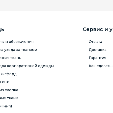
щь
Сервис и 
ны и обозначения
Оплата
а ухода за тканями
Доставка
чная ткань
Гарантия
 для корпоративной одежды
Как сделать 
 Оксфорд
 ТиСи
из хлопка
вые ткани
il-a-fil