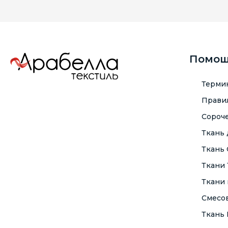
Помо
Терми
Правил
Сороче
Ткань
Ткань
Ткани
Ткани 
Смесо
Ткань F