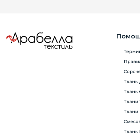
Помо
Терми
Правил
Сороче
Ткань
Ткань
Ткани
Ткани 
Смесо
Ткань F