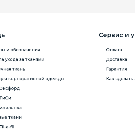
щь
Сервис и 
ны и обозначения
Оплата
а ухода за тканями
Доставка
чная ткань
Гарантия
 для корпоративной одежды
Как сделать 
 Оксфорд
 ТиСи
из хлопка
вые ткани
il-a-fil