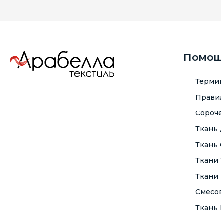
Помо
Терми
Правил
Сороче
Ткань
Ткань
Ткани
Ткани 
Смесо
Ткань F