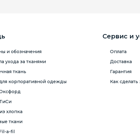
щь
Сервис и 
ны и обозначения
Оплата
а ухода за тканями
Доставка
чная ткань
Гарантия
 для корпоративной одежды
Как сделать 
 Оксфорд
 ТиСи
из хлопка
вые ткани
il-a-fil