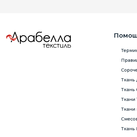
Помо
Терми
Правил
Сороче
Ткань
Ткань
Ткани
Ткани 
Смесо
Ткань F