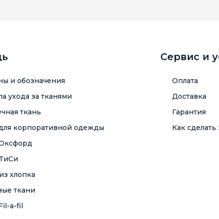
щь
Сервис и 
ны и обозначения
Оплата
а ухода за тканями
Доставка
чная ткань
Гарантия
 для корпоративной одежды
Как сделать 
 Оксфорд
 ТиСи
из хлопка
вые ткани
il-a-fil