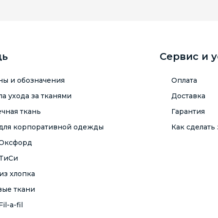
щь
Сервис и 
ны и обозначения
Оплата
а ухода за тканями
Доставка
чная ткань
Гарантия
 для корпоративной одежды
Как сделать 
 Оксфорд
 ТиСи
из хлопка
вые ткани
il-a-fil