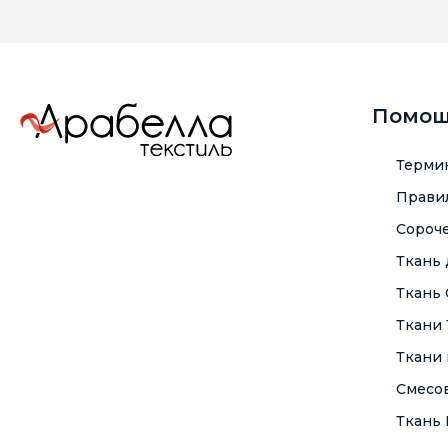
Помо
Терми
Правил
Сороче
Ткань
Ткань
Ткани
Ткани 
Смесо
Ткань F