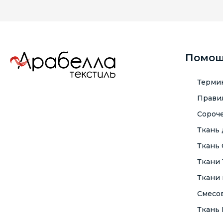
Помо
Терми
Правил
Сороче
Ткань
Ткань
Ткани
Ткани 
Смесо
Ткань F