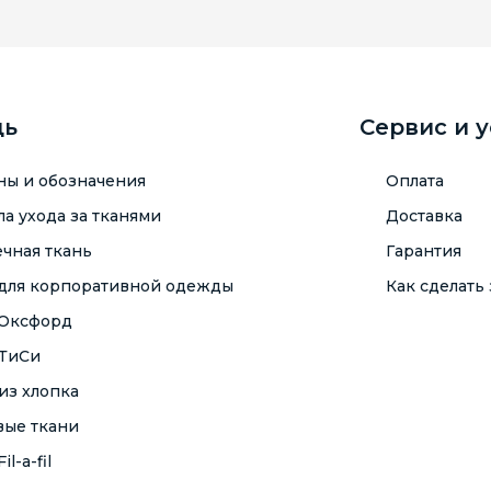
щь
Сервис и 
ны и обозначения
Оплата
а ухода за тканями
Доставка
чная ткань
Гарантия
 для корпоративной одежды
Как сделать 
 Оксфорд
 ТиСи
из хлопка
вые ткани
il-a-fil